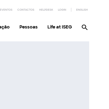
EVENTOS
CONTACTOS
HELPDESK
LOGIN
ENGLISH
gação
Pessoas
Life at ISEG