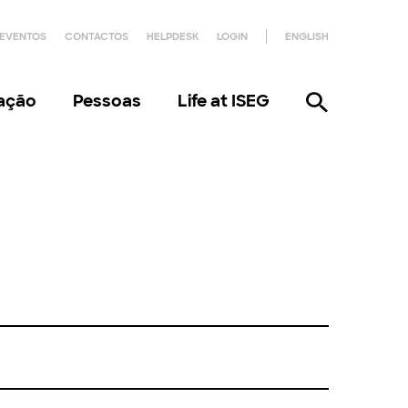
EVENTOS
CONTACTOS
HELPDESK
LOGIN
ENGLISH
gação
Pessoas
Life at ISEG