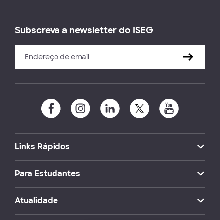
Subscreva a newsletter do ISEG
Links Rápidos
Para Estudantes
Atualidade