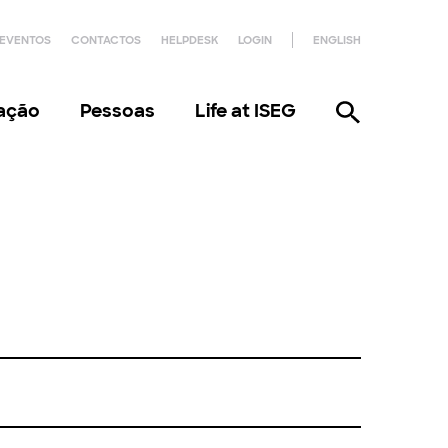
EVENTOS
CONTACTOS
HELPDESK
LOGIN
ENGLISH
gação
Pessoas
Life at ISEG