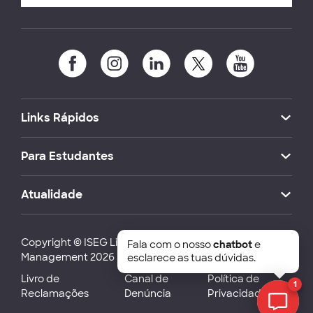
Links Rápidos
Para Estudantes
Atualidade
Copyright © ISEG Lisbon School of Economics and
Fala com o nosso
chatbot
e
Management 2026
esclarece as tuas dúvidas.
Livro de
Canal de
Política de
1
Reclamações
Denúncia
Privacidade
Chat