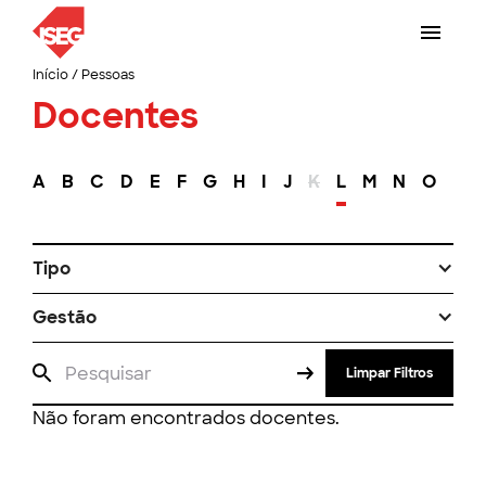
Início
/
Pessoas
Docentes
A
B
C
D
E
F
G
H
I
J
K
L
M
N
O
P
Tipo
Gestão
Limpar Filtros
Não foram encontrados docentes.