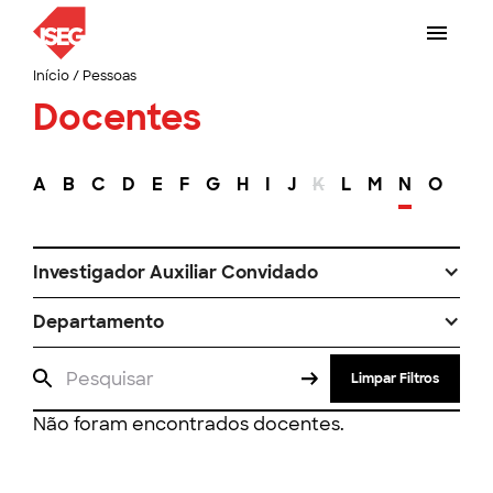
Início
/
Pessoas
Docentes
A
B
C
D
E
F
G
H
I
J
K
L
M
N
O
P
Investigador Auxiliar Convidado
Departamento
Limpar Filtros
Não foram encontrados docentes.