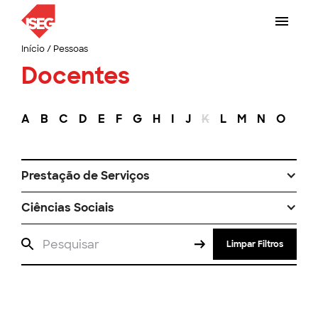
Início
/
Pessoas
Docentes
A
B
C
D
E
F
G
H
I
J
K
L
M
N
O
P
Prestação de Serviços
Ciências Sociais
Limpar Filtros