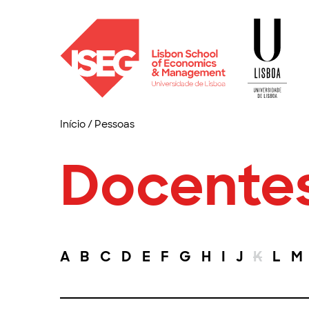
Início
/
Pessoas
Docente
A
B
C
D
E
F
G
H
I
J
K
L
M