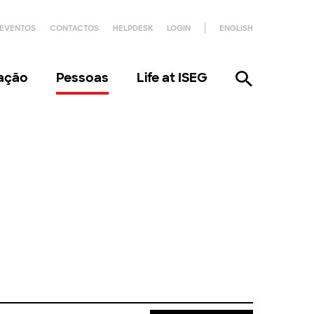
EVENTOS
CONTACTOS
HELPDESK
LOGIN
ENGLISH
gação
Pessoas
Life at ISEG