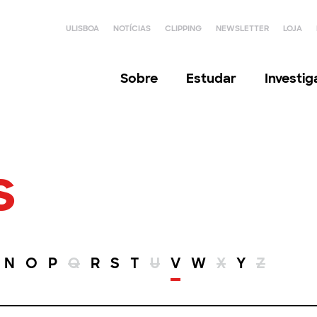
ULISBOA
NOTÍCIAS
CLIPPING
NEWSLETTER
LOJA
Sobre
Estudar
Investi
s
N
O
P
Q
R
S
T
U
V
W
X
Y
Z