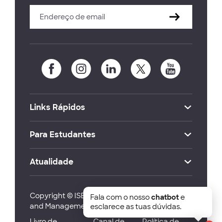
Links Rápidos
Para Estudantes
Atualidade
Copyright © ISEG Lisbon School of Economics
Fala com o nosso
chatbot
e
and Management 2026
esclarece as tuas dúvidas.
Livro de
Canal de
Política de