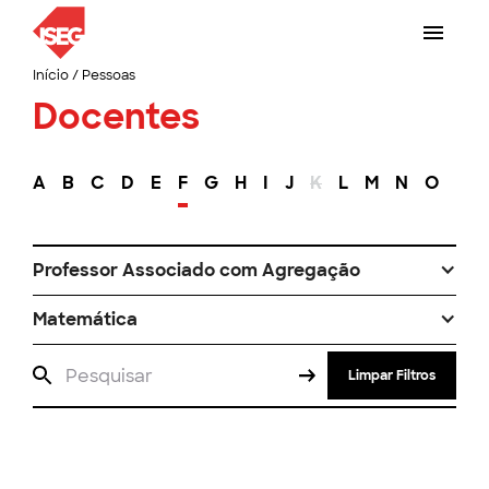
Início
/
Pessoas
Docentes
A
B
C
D
E
F
G
H
I
J
K
L
M
N
O
P
Professor Associado com Agregação
Matemática
Limpar Filtros