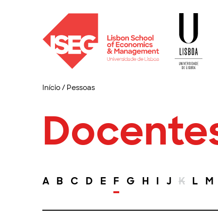
Início
/
Pessoas
Docente
A
B
C
D
E
F
G
H
I
J
K
L
M