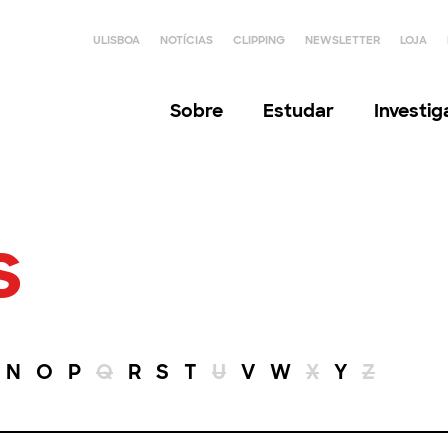
ULISBOA
NOTÍCIAS
CLIPPING
NEWSLETTER
LOJA
Sobre
Estudar
Investi
s
N
O
P
Q
R
S
T
U
V
W
X
Y
Z