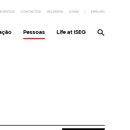
EVENTOS
CONTACTOS
HELPDESK
LOGIN
ENGLISH
gação
Pessoas
Life at ISEG