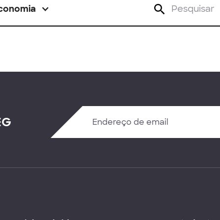
conomia
EG