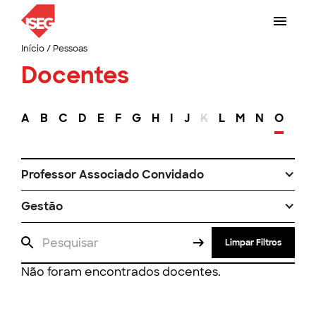
Início
/
Pessoas
Docentes
A
B
C
D
E
F
G
H
I
J
K
L
M
N
O
P
Professor Associado Convidado
Gestão
Limpar Filtros
Não foram encontrados docentes.