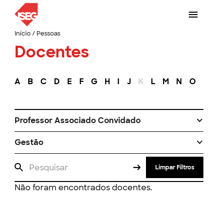
Início
/
Pessoas
Docentes
A
B
C
D
E
F
G
H
I
J
K
L
M
N
O
P
Professor Associado Convidado
Gestão
Limpar Filtros
Não foram encontrados docentes.