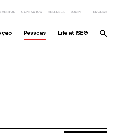
EVENTOS
CONTACTOS
HELPDESK
LOGIN
ENGLISH
gação
Pessoas
Life at ISEG