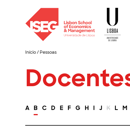
Início
/
Pessoas
Docente
A
B
C
D
E
F
G
H
I
J
K
L
M