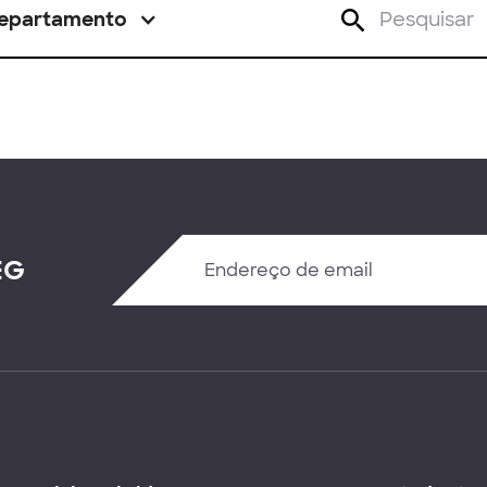
epartamento
EG