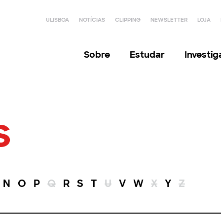
ULISBOA
NOTÍCIAS
CLIPPING
NEWSLETTER
LOJA
Sobre
Estudar
Investi
s
N
O
P
Q
R
S
T
U
V
W
X
Y
Z