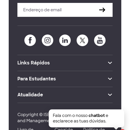
Links Rápidos
Para Estudantes
Atualidade
Copyright © ISEG Lisbon School of Economics
Fala com o nosso
chatbot
e
and Management 2026
esclarece as tuas dúvidas.
Livro de
Canal de
Política de