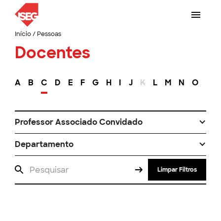
Início
/
Pessoas
Docentes
A
B
C
D
E
F
G
H
I
J
K
L
M
N
O
P
Professor Associado Convidado
Departamento
Limpar Filtros