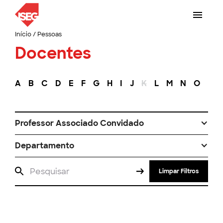
Início
/
Pessoas
Docentes
A
B
C
D
E
F
G
H
I
J
K
L
M
N
O
P
Professor Associado Convidado
Departamento
Limpar Filtros