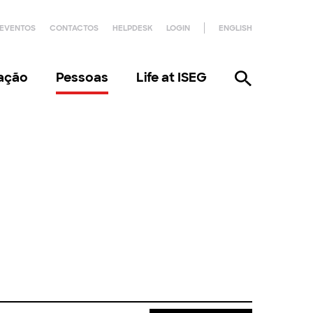
EVENTOS
CONTACTOS
HELPDESK
LOGIN
ENGLISH
gação
Pessoas
Life at ISEG