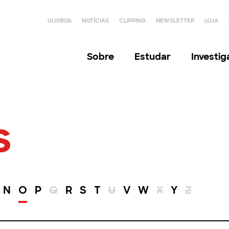
ULISBOA
NOTÍCIAS
CLIPPING
NEWSLETTER
LOJA
Sobre
Estudar
Investi
s
N
O
P
Q
R
S
T
U
V
W
X
Y
Z