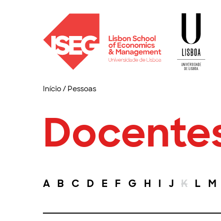
Início
/
Pessoas
Docente
A
B
C
D
E
F
G
H
I
J
K
L
M