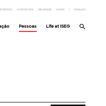
EVENTOS
CONTACTOS
HELPDESK
LOGIN
ENGLISH
gação
Pessoas
Life at ISEG