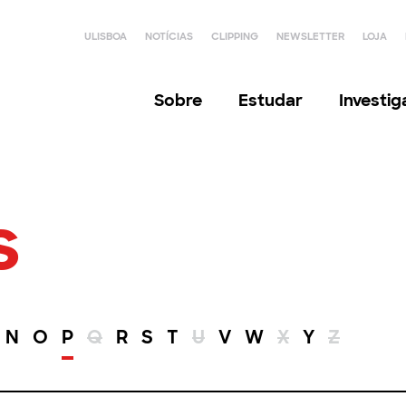
ULISBOA
NOTÍCIAS
CLIPPING
NEWSLETTER
LOJA
Sobre
Estudar
Investi
s
N
O
P
Q
R
S
T
U
V
W
X
Y
Z