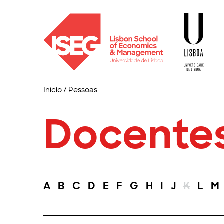
Início
/
Pessoas
Docente
A
B
C
D
E
F
G
H
I
J
K
L
M