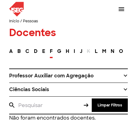
Início
/
Pessoas
Docentes
A
B
C
D
E
F
G
H
I
J
K
L
M
N
O
P
Professor Auxiliar com Agregação
Ciências Sociais
Limpar Filtros
Não foram encontrados docentes.