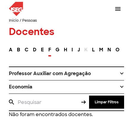
Início
/
Pessoas
Docentes
A
B
C
D
E
F
G
H
I
J
K
L
M
N
O
P
Professor Auxiliar com Agregação
Economia
Limpar Filtros
Não foram encontrados docentes.