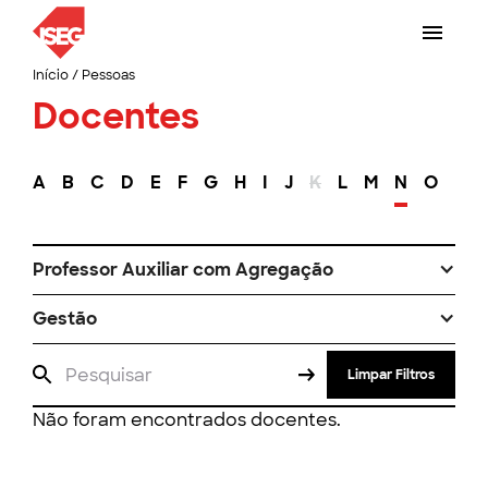
Início
/
Pessoas
Docentes
A
B
C
D
E
F
G
H
I
J
K
L
M
N
O
P
Professor Auxiliar com Agregação
Gestão
Limpar Filtros
Não foram encontrados docentes.