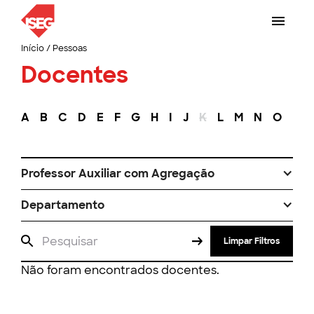
Início
/
Pessoas
Docentes
A
B
C
D
E
F
G
H
I
J
K
L
M
N
O
P
Professor Auxiliar com Agregação
Departamento
Limpar Filtros
Não foram encontrados docentes.