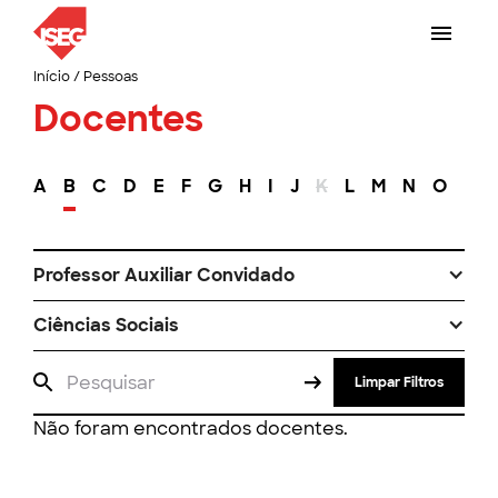
Início
/
Pessoas
Docentes
A
B
C
D
E
F
G
H
I
J
K
L
M
N
O
P
Professor Auxiliar Convidado
Ciências Sociais
Limpar Filtros
Não foram encontrados docentes.