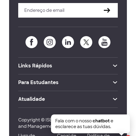
Links Rápidos
Para Estudantes
Atualidade
Copyright © ISEG Lisbon School of Economics
Fala com o nosso
chatbot
e
and Management 2026
esclarece as tuas dúvidas.
Livro de
Canal de
Política de