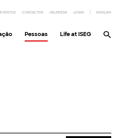
EVENTOS
CONTACTOS
HELPDESK
LOGIN
ENGLISH
gação
Pessoas
Life at ISEG