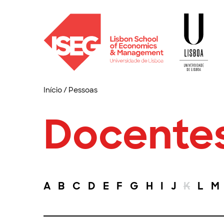
Início
/
Pessoas
Docente
A
B
C
D
E
F
G
H
I
J
K
L
M