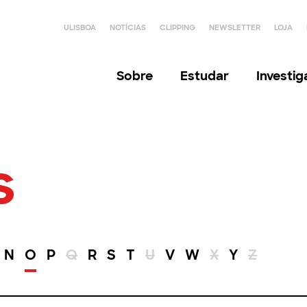
ULISBOA
NOTÍCIAS
CLIPPING
NEWSLETTER
LOJA
Sobre
Estudar
Investi
s
N
O
P
Q
R
S
T
U
V
W
X
Y
Z