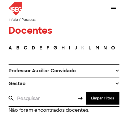
Início
/
Pessoas
Docentes
A
B
C
D
E
F
G
H
I
J
K
L
M
N
O
P
Professor Auxiliar Convidado
Gestão
Limpar Filtros
Não foram encontrados docentes.