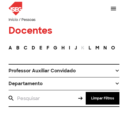
Início
/
Pessoas
Docentes
A
B
C
D
E
F
G
H
I
J
K
L
M
N
O
P
Professor Auxiliar Convidado
Departamento
Limpar Filtros