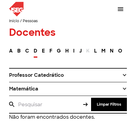
Início
/
Pessoas
Docentes
A
B
C
D
E
F
G
H
I
J
K
L
M
N
O
P
Professor Catedrático
Matemática
Limpar Filtros
Não foram encontrados docentes.