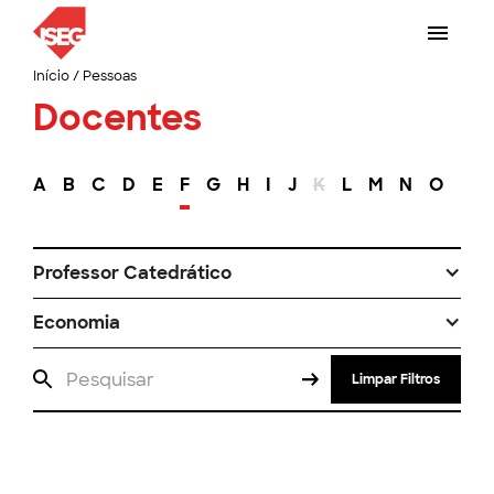
Início
/
Pessoas
Docentes
A
B
C
D
E
F
G
H
I
J
K
L
M
N
O
P
Professor Catedrático
Economia
Limpar Filtros