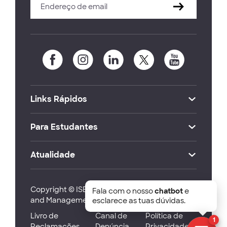
Links Rápidos
Para Estudantes
Atualidade
Copyright © ISEG Lisbon School of Economics
Fala com o nosso
chatbot
e
and Management 2026
esclarece as tuas dúvidas.
Livro de
Canal de
Política de
1
Reclamações
Denúncia
Privacidade