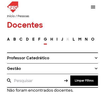
Início
/
Pessoas
Docentes
A
B
C
D
E
F
G
H
I
J
K
L
M
N
O
P
Professor Catedrático
Gestão
Limpar Filtros
Não foram encontrados docentes.