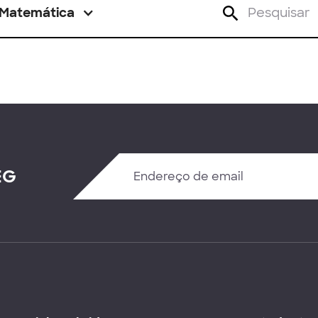
Matemática
EG