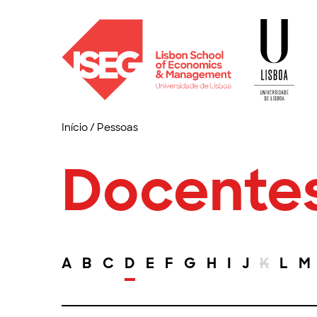
Início
/
Pessoas
Docente
A
B
C
D
E
F
G
H
I
J
K
L
M