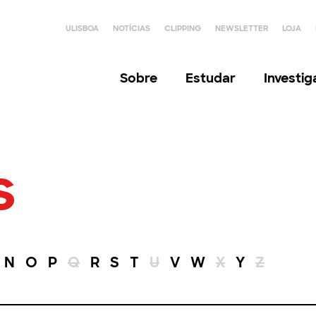
ULISBOA
NOTÍCIAS
CLIPPING
NEWSLETTER
LOJA
Sobre
Estudar
Investi
s
N
O
P
Q
R
S
T
U
V
W
X
Y
Z