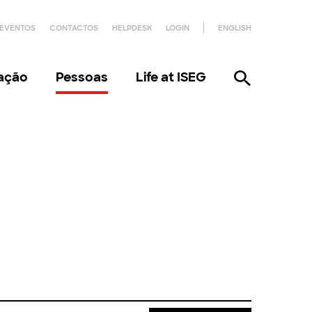
EVENTOS
CONTACTOS
HELPDESK
LOGIN
ENGLISH
gação
Pessoas
Life at ISEG