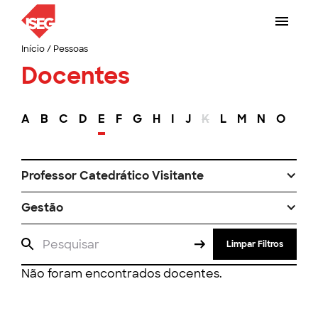
Início
/
Pessoas
Docentes
A
B
C
D
E
F
G
H
I
J
K
L
M
N
O
P
Professor Catedrático Visitante
Gestão
Limpar Filtros
Não foram encontrados docentes.