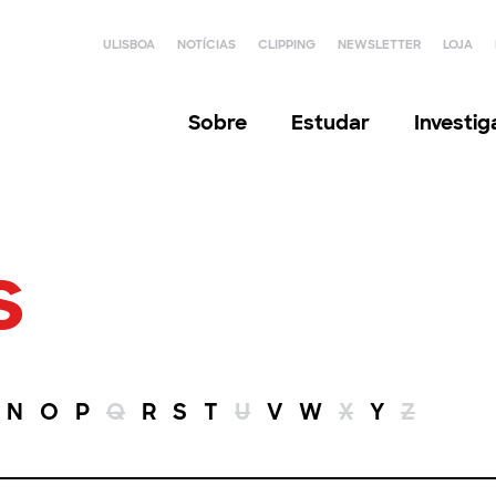
ULISBOA
NOTÍCIAS
CLIPPING
NEWSLETTER
LOJA
Sobre
Estudar
Investi
s
N
O
P
Q
R
S
T
U
V
W
X
Y
Z