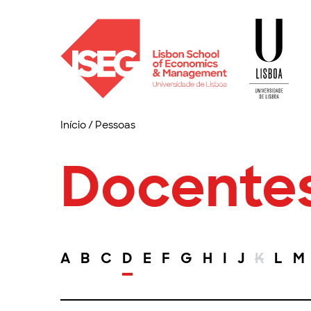
Início
/
Pessoas
Docente
A
B
C
D
E
F
G
H
I
J
K
L
M