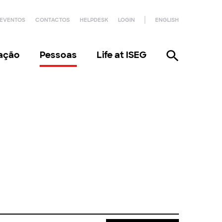
EVENTOS
CONTACTOS
HELPDESK
LOGIN
ENGLISH
gação
Pessoas
Life at ISEG