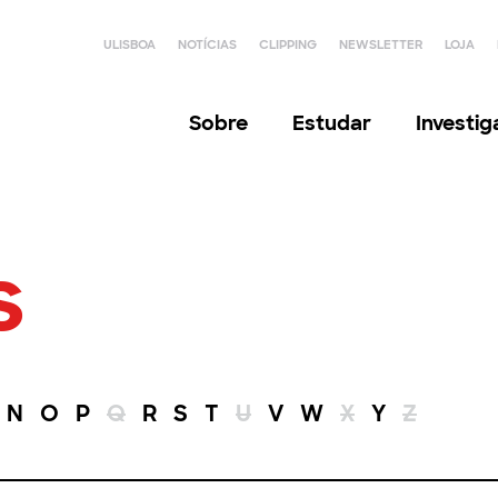
ULISBOA
NOTÍCIAS
CLIPPING
NEWSLETTER
LOJA
Sobre
Estudar
Investi
s
N
O
P
Q
R
S
T
U
V
W
X
Y
Z