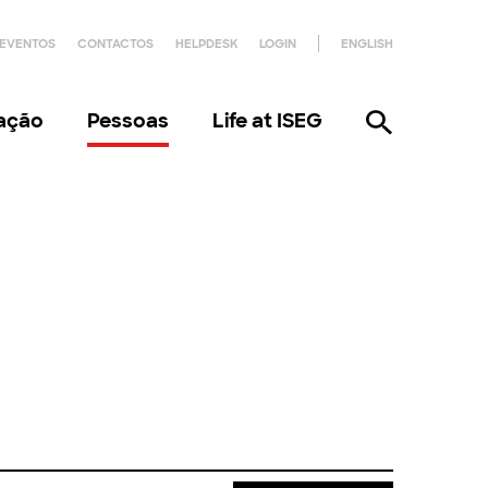
EVENTOS
CONTACTOS
HELPDESK
LOGIN
ENGLISH
gação
Pessoas
Life at ISEG