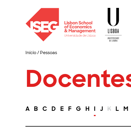
Início
/
Pessoas
Docente
A
B
C
D
E
F
G
H
I
J
K
L
M