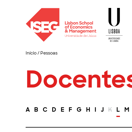
Início
/
Pessoas
Docente
A
B
C
D
E
F
G
H
I
J
K
L
M