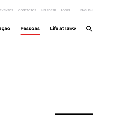
EVENTOS
CONTACTOS
HELPDESK
LOGIN
ENGLISH
gação
Pessoas
Life at ISEG