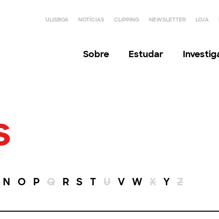
ULISBOA
NOTÍCIAS
CLIPPING
NEWSLETTER
LOJA
Sobre
Estudar
Investi
s
N
O
P
Q
R
S
T
U
V
W
X
Y
Z