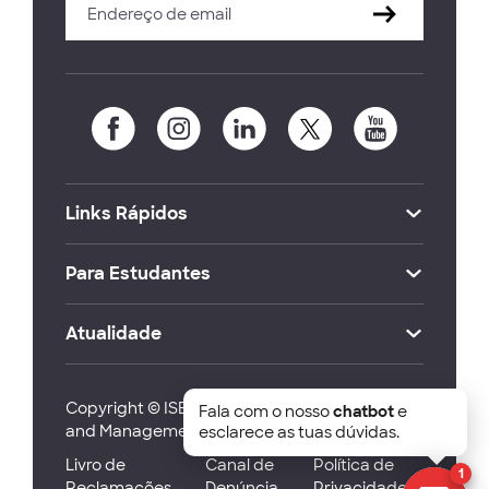
Links Rápidos
Para Estudantes
Atualidade
Copyright © ISEG Lisbon School of Economics
Fala com o nosso
chatbot
e
and Management 2026
esclarece as tuas dúvidas.
Livro de
Canal de
Política de
1
Reclamações
Denúncia
Privacidade