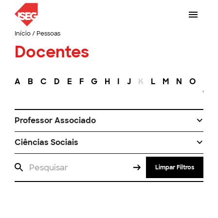
Início
/
Pessoas
Docentes
A
B
C
D
E
F
G
H
I
J
K
L
M
N
O
P
Professor Associado
Ciências Sociais
Limpar Filtros