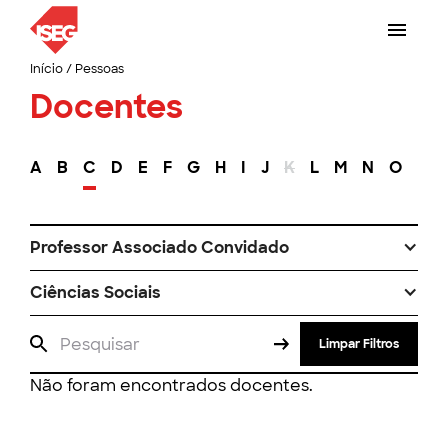
Início
/
Pessoas
Docentes
A
B
C
D
E
F
G
H
I
J
K
L
M
N
O
P
Professor Associado Convidado
Ciências Sociais
Limpar Filtros
Não foram encontrados docentes.