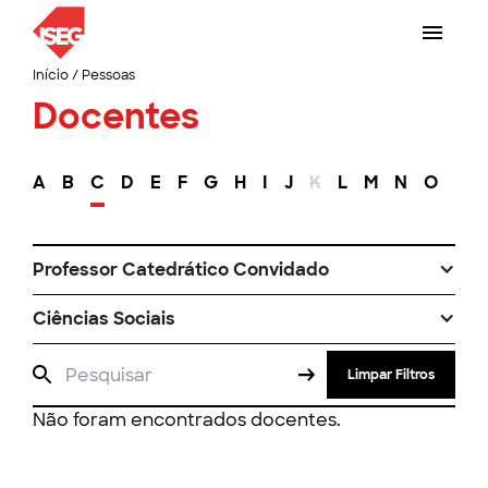
Início
/
Pessoas
Docentes
A
B
C
D
E
F
G
H
I
J
K
L
M
N
O
P
Professor Catedrático Convidado
Ciências Sociais
Limpar Filtros
Não foram encontrados docentes.