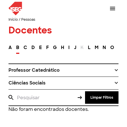
Início
/
Pessoas
Docentes
A
B
C
D
E
F
G
H
I
J
K
L
M
N
O
P
Professor Catedrático
Ciências Sociais
Limpar Filtros
Não foram encontrados docentes.