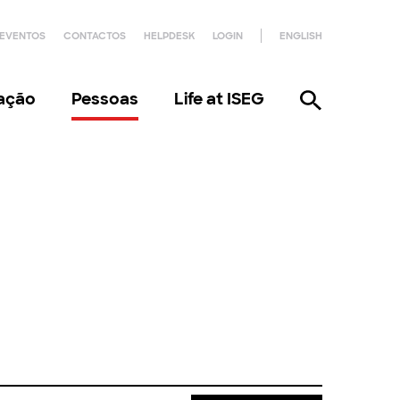
EVENTOS
CONTACTOS
HELPDESK
LOGIN
ENGLISH
gação
Pessoas
Life at ISEG