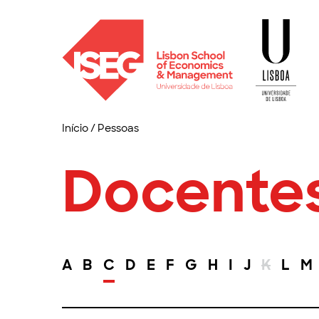
Início
/
Pessoas
Docente
A
B
C
D
E
F
G
H
I
J
K
L
M