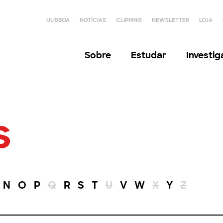
ULISBOA
NOTÍCIAS
CLIPPING
NEWSLETTER
LOJA
Sobre
Estudar
Investi
s
N
O
P
Q
R
S
T
U
V
W
X
Y
Z