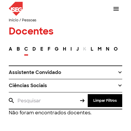
Início
/
Pessoas
Docentes
A
B
C
D
E
F
G
H
I
J
K
L
M
N
O
P
Assistente Convidado
Ciências Sociais
Limpar Filtros
Não foram encontrados docentes.