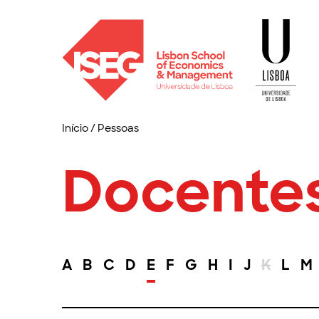
Início
/
Pessoas
Docente
A
B
C
D
E
F
G
H
I
J
K
L
M