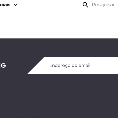
ciais
EG