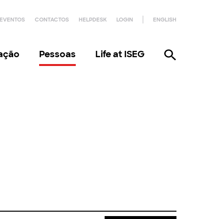
EVENTOS
CONTACTOS
HELPDESK
LOGIN
ENGLISH
gação
Pessoas
Life at ISEG