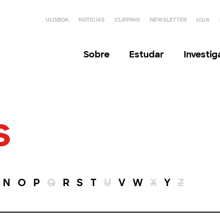
ULISBOA
NOTÍCIAS
CLIPPING
NEWSLETTER
LOJA
Sobre
Estudar
Investi
s
N
O
P
Q
R
S
T
U
V
W
X
Y
Z