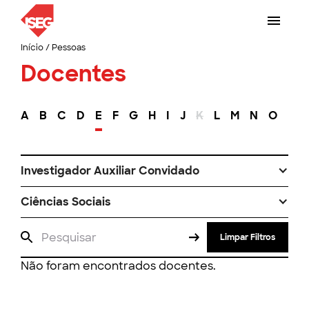
Início
/
Pessoas
Docentes
A
B
C
D
E
F
G
H
I
J
K
L
M
N
O
P
Investigador Auxiliar Convidado
Ciências Sociais
Limpar Filtros
Não foram encontrados docentes.