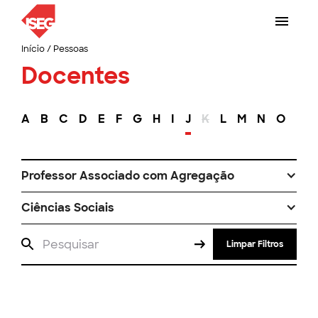
Início
/
Pessoas
Docentes
A
B
C
D
E
F
G
H
I
J
K
L
M
N
O
P
Professor Associado com Agregação
Ciências Sociais
Limpar Filtros