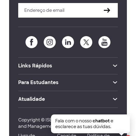
Links Rápidos
Para Estudantes
Atualidade
Copyright © ISEG Lisbon School of Economics
Fala com o nosso
chatbot
e
and Management 2026
esclarece as tuas dúvidas.
Livro de
Canal de
Política de