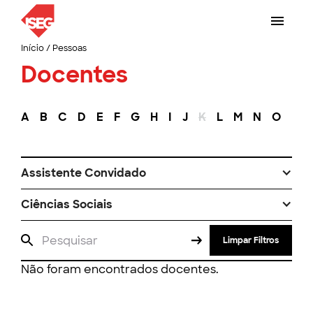
Início
/
Pessoas
Docentes
A
B
C
D
E
F
G
H
I
J
K
L
M
N
O
P
Assistente Convidado
Ciências Sociais
Limpar Filtros
Não foram encontrados docentes.