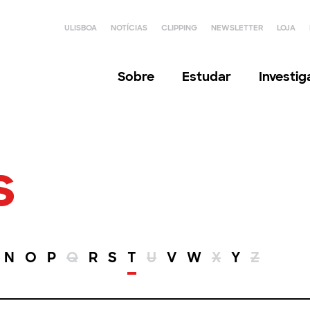
ULISBOA
NOTÍCIAS
CLIPPING
NEWSLETTER
LOJA
Sobre
Estudar
Investi
s
N
O
P
Q
R
S
T
U
V
W
X
Y
Z