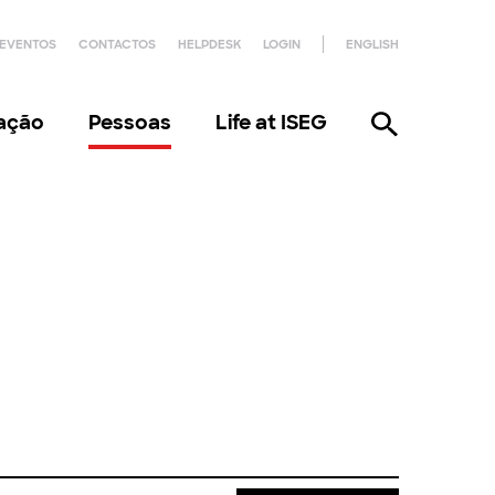
EVENTOS
CONTACTOS
HELPDESK
LOGIN
ENGLISH
gação
Pessoas
Life at ISEG