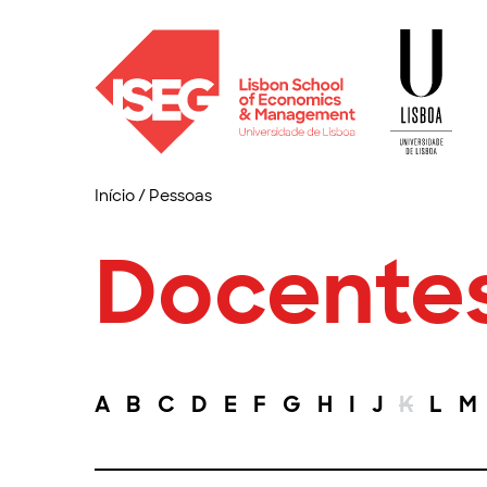
Início
/
Pessoas
Docente
A
B
C
D
E
F
G
H
I
J
K
L
M