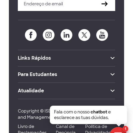
Links Rápidos
Para Estudantes
Atualidade
Copyright © ISEG Lisbon School of Economics
Fala com o nosso
chatbot
e
and Management 2026
esclarece as tuas dúvidas.
Livro de
Canal de
Política de
1
Reclamações
Denúncia
Privacidade