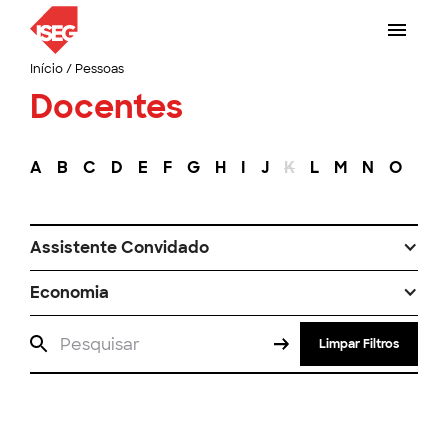
Início
/
Pessoas
Docentes
A
B
C
D
E
F
G
H
I
J
K
L
M
N
O
P
Assistente Convidado
Economia
Limpar Filtros