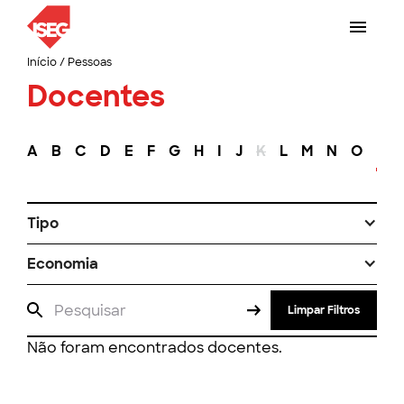
Início
/
Pessoas
Docentes
A
B
C
D
E
F
G
H
I
J
K
L
M
N
O
P
Tipo
Economia
Limpar Filtros
Não foram encontrados docentes.