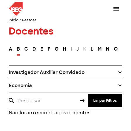
Início
/
Pessoas
Docentes
A
B
C
D
E
F
G
H
I
J
K
L
M
N
O
P
Investigador Auxiliar Convidado
Economia
Limpar Filtros
Não foram encontrados docentes.