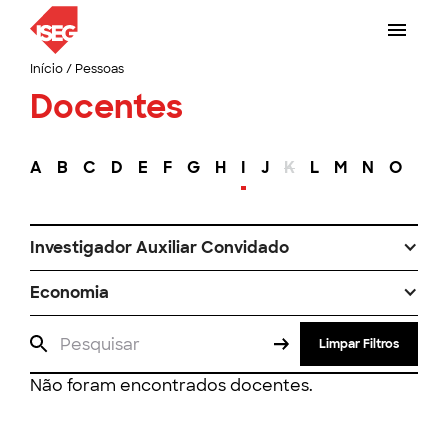
Início
/
Pessoas
Docentes
A
B
C
D
E
F
G
H
I
J
K
L
M
N
O
P
Investigador Auxiliar Convidado
Economia
Limpar Filtros
Não foram encontrados docentes.